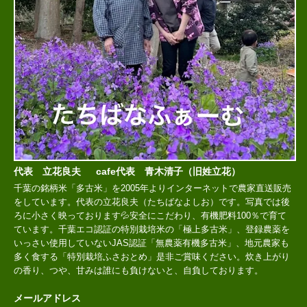
代表 立花良夫 cafe代表 青木清子（旧姓立花）
千葉の銘柄米「多古米」を2005年よりインターネットで農家直送販売
をしています。代表の立花良夫（たちばなよしお）です。写真では後
ろに小さく映っております💦安全にこだわり、有機肥料100％で育て
ています。千葉エコ認証の特別栽培米の「極上多古米」、登録農薬を
いっさい使用していないJAS認証「無農薬有機多古米」、地元農家も
多く食する「特別栽培ふさおとめ」是非ご賞味ください。炊き上がり
の香り、つや、甘みは誰にも負けないと、自負しております。
メールアドレス