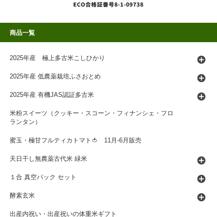
商品一覧
2025年産 極上多古米こしひかり
2025年産 低農薬栽培ふさおとめ
2025年産 有機JAS認証多古米
米粉スイーツ（クッキー・スコーン・フィナンシェ・フロ
ランタン）
蜜玉・極甘フルティカトマト🍅 11月-6月販売
天日干し無農薬古代米 緑米
１合 真空パック セット
酵素玄米
出産内祝い・出産祝いの体重米ギフト