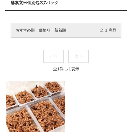
酵素玄米個別包装7パック
おすすめ順
価格順
新着順
全
1
商品
< 前
次 >
全
1
件
1
-
1
表示