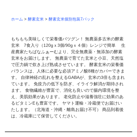
ホーム
>
酵素玄米
>
酵素玄米個別包装7パック
もちもち美味しくて栄養価バツグン！ 無農薬多古米の酵素
玄米 7食入り（120gｘ3個/90gｘ４個）レンジで簡単 生
産農家たちばなふぁーむより、完全無農薬・無添加の酵素
玄米をお届けします。 無農薬で育てた玄米と小豆、天然塩
で圧力鍋で炊き上げ熟成させています。 酵素玄米の栄養価
バランスは、人体に必要な必須アミノ酸8種がカバーできま
す。 自律神経の乱れを整えるGABAが、玄米の3倍も含まれ
ています。 免疫力の低下を防ぎ、イライラ解消が期待され
ます。 食物繊維が豊富で、消化も良いので腸内環境を整
え、美肌効果があります。 老化防止や滋養強壮に効果のあ
るビタミンEも豊富です。 ヤマト運輸・冷蔵便でお届けい
たします。（北海道・沖縄・離島お届け不可） 商品到着後
は、冷蔵庫にて保管してください。