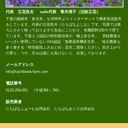
代表 立花良夫 cafe代表 青木清子（旧姓立花）
千葉の銘柄米「多古米」を2005年よりインターネットで農家直送販売
をしています。代表の立花良夫（たちばなよしお）です。写真では後
ろに小さく映っております💦安全にこだわり、有機肥料100％で育て
ています。千葉エコ認証の特別栽培米の「極上多古米」、登録農薬を
いっさい使用していないJAS認証「無農薬有機多古米」、地元農家も
多く食する「特別栽培ふさおとめ」是非ご賞味ください。炊き上がり
の香り、つや、甘みは誰にも負けないと、自負しております。
メールアドレス
info@tachibana-farm.com
電話番号
0120-256-051 （午後3時～7時）
販売業者
たちばなふぁーむ合同会社 たちばなあぐり合同会社