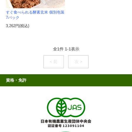
すぐ食べられる酵素玄米 個別包装
7パック
3,262円(税込)
全
1
件
1
-
1
表示
< 前
次 >
資格・免許