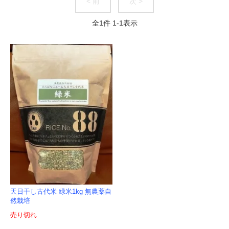
< 前
次 >
全
1
件
1
-
1
表示
天日干し古代米 緑米1kg 無農薬自
然栽培
売り切れ