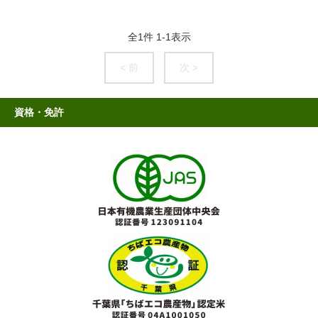
全
1
件
1
-
1
表示
< 前
次 >
資格・免許