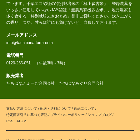
ています。千葉エコ認証の特別栽培米の「極上多古米」、登録農薬を
いっさい使用していないJAS認証「無農薬有機多古米」、地元農家も
多く食する「特別栽培ふさおとめ」是非ご賞味ください。炊き上がり
の香り、つや、甘みは誰にも負けないと、自負しております。
メールアドレス
info@tachibana-farm.com
電話番号
0120-256-051 （午後3時～7時）
販売業者
たちばなふぁーむ合同会社 たちばなあぐり合同会社
支払い方法について
/
配送・送料について
/
返品について
/
特定商取引法に基づく表記
/
プライバシーポリシー
/
ショップブログ
/
RSS
・
ATOM